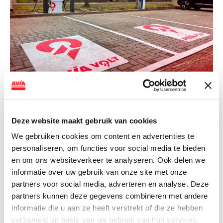
NIEUWS
AVIA VOLT en Fletcher Hotels starten
Deze website maakt gebruik van cookies
landelijke uitrol van DC-
We gebruiken cookies om content en advertenties te
snellaadinfrastructuur
personaliseren, om functies voor social media te bieden
AVIA VOLT en Fletcher Hotels starten landelijke uitrol
en om ons websiteverkeer te analyseren. Ook delen we
van DC-snellaadinfrastructuur AVIA VOLT en...
informatie over uw gebruik van onze site met onze
partners voor social media, adverteren en analyse. Deze
Lees verder
partners kunnen deze gegevens combineren met andere
informatie die u aan ze heeft verstrekt of die ze hebben
verzameld op basis van uw gebruik van hun services.