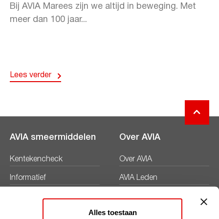
Bij AVIA Marees zijn we altijd in beweging. Met
meer dan 100 jaar...
Lees verder
AVIA smeermiddelen
Over AVIA
Kentekencheck
Over AVIA
Informatief
AVIA Leden
Productbladen
Nieuws
Alles toestaan
Veiligheidsbladen
Duurzaamheid