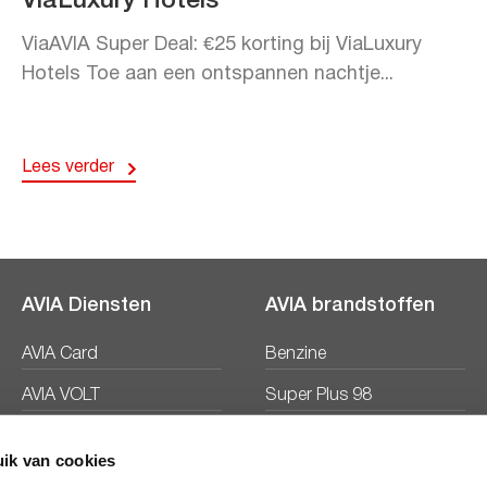
ViaLuxury Hotels
ViaAVIA Super Deal: €25 korting bij ViaLuxury
Hotels Toe aan een ontspannen nachtje...
Lees verder
AVIA Diensten
AVIA brandstoffen
AVIA Card
Benzine
AVIA VOLT
Super Plus 98
AVIA Energie
Diesel
ik van cookies
Ecosave