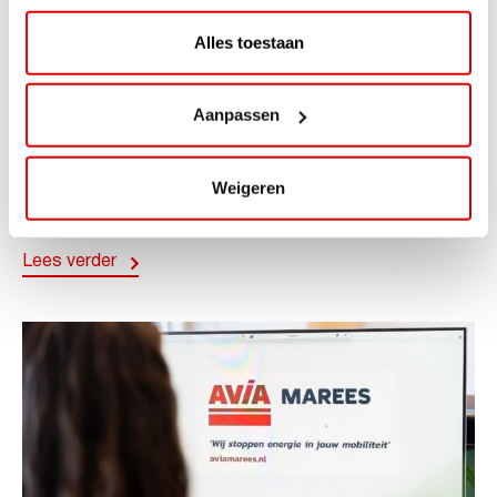
Alles toestaan
ACTIE
Aanpassen
ViaAVIA Super Deal: 20% korting bij
ViaLuxury Hotels
Weigeren
ViaAVIA Super Deal: €25 korting bij ViaLuxury Hotels
Toe aan een ontspannen nachtje...
Lees verder