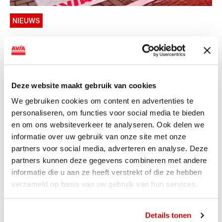
NIEUWS
AVIA VOLT en Fletcher Hotels starten
landelijke uitrol van DC-
snellaadinfrastructuur
Deze website maakt gebruik van cookies
AVIA VOLT en Fletcher Hotels starten landelijke uitrol
We gebruiken cookies om content en advertenties te
van DC-snellaadinfrastructuur AVIA VOLT en...
personaliseren, om functies voor social media te bieden
Lees verder
en om ons websiteverkeer te analyseren. Ook delen we
informatie over uw gebruik van onze site met onze
partners voor social media, adverteren en analyse. Deze
partners kunnen deze gegevens combineren met andere
informatie die u aan ze heeft verstrekt of die ze hebben
verzameld op basis van uw gebruik van hun services.
Details tonen