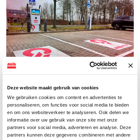
NIEUWS
Deze website maakt gebruik van cookies
AVIA VOLT en Fletcher Hotels starten
We gebruiken cookies om content en advertenties te
landelijke uitrol van DC-
personaliseren, om functies voor social media te bieden
snellaadinfrastructuur
en om ons websiteverkeer te analyseren. Ook delen we
informatie over uw gebruik van onze site met onze
AVIA VOLT en Fletcher Hotels starten landelijke uitrol
partners voor social media, adverteren en analyse. Deze
van DC-snellaadinfrastructuur AVIA VOLT en...
partners kunnen deze gegevens combineren met andere
Lees verder