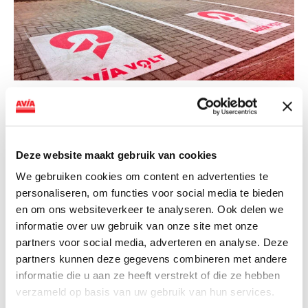
NIEUWS
AVIA VOLT en Fletcher Hotels starten
landelijke uitrol van DC-
Deze website maakt gebruik van cookies
snellaadinfrastructuur
We gebruiken cookies om content en advertenties te
personaliseren, om functies voor social media te bieden
AVIA VOLT en Fletcher Hotels starten landelijke uitrol
en om ons websiteverkeer te analyseren. Ook delen we
van DC-snellaadinfrastructuur AVIA VOLT en...
informatie over uw gebruik van onze site met onze
Lees verder
partners voor social media, adverteren en analyse. Deze
partners kunnen deze gegevens combineren met andere
informatie die u aan ze heeft verstrekt of die ze hebben
verzameld op basis van uw gebruik van hun services.