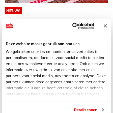
NIEUWS
AVIA VOLT en Fletcher Hotels starten
landelijke uitrol van DC-
snellaadinfrastructuur
Deze website maakt gebruik van cookies
AVIA VOLT en Fletcher Hotels starten landelijke uitrol
We gebruiken cookies om content en advertenties te
van DC-snellaadinfrastructuur AVIA VOLT en...
personaliseren, om functies voor social media te bieden
Lees verder
en om ons websiteverkeer te analyseren. Ook delen we
informatie over uw gebruik van onze site met onze
partners voor social media, adverteren en analyse. Deze
partners kunnen deze gegevens combineren met andere
informatie die u aan ze heeft verstrekt of die ze hebben
verzameld op basis van uw gebruik van hun services.
Details tonen