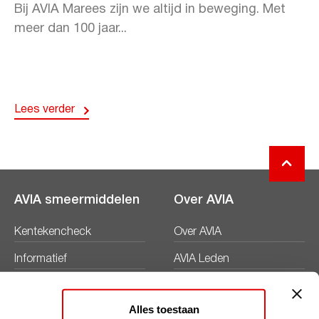
Bij AVIA Marees zijn we altijd in beweging. Met
meer dan 100 jaar...
Lees verder
AVIA smeermiddelen
Over AVIA
Kentekencheck
Over AVIA
Informatief
AVIA Leden
Productbladen
Nieuws
Alles toestaan
Veiligheidsbladen
Duurzaamheid