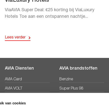
ViaLuxury Hotels
ViaAVIA Super Deal: €25 korting bij ViaLuxury
Hotels Toe aan een ontspannen nachtje...
Lees verder
AVIA Diensten
AVIA brandstoffen
AVIA Card
Benzine
AVIA VOLT
Super Plus 98
AVIA Energie
Diesel
ik van cookies
Ecosave