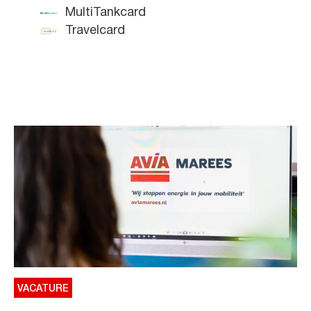
MultiTankcard
Travelcard
VACATURE