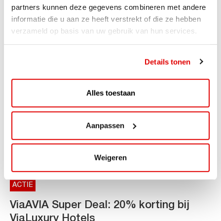
AVIA VOLT en Fletcher Hotels starten landelijke uitrol
partners kunnen deze gegevens combineren met andere
van DC-snellaadinfrastructuur AVIA VOLT en...
informatie die u aan ze heeft verstrekt of die ze hebben
verzameld op basis van uw gebruik van hun services.
Lees verder
Details tonen
Alles toestaan
Aanpassen
Weigeren
ACTIE
ViaAVIA Super Deal: 20% korting bij
ViaLuxury Hotels