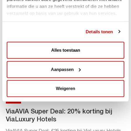
informatie die u aan ze heeft verstrekt of die ze hebben
Lees verder
verzameld op basis van uw gebruik van hun services.
Details tonen
Alles toestaan
Aanpassen
Weigeren
ACTIE
ViaAVIA Super Deal: 20% korting bij
ViaLuxury Hotels