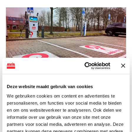
NIEUWS
Deze website maakt gebruik van cookies
We gebruiken cookies om content en advertenties te
AVIA VOLT en Fletcher Hotels starten
personaliseren, om functies voor social media te bieden
landelijke uitrol van DC-
en om ons websiteverkeer te analyseren. Ook delen we
snellaadinfrastructuur
informatie over uw gebruik van onze site met onze
partners voor social media, adverteren en analyse. Deze
AVIA VOLT en Fletcher Hotels starten landelijke uitrol
partners kunnen deze gegevens combineren met andere
van DC-snellaadinfrastructuur AVIA VOLT en...