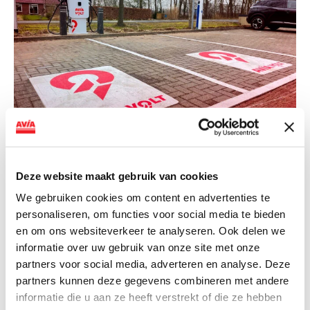
NIEUWS
AVIA VOLT en Fletcher Hotels starten
Deze website maakt gebruik van cookies
landelijke uitrol van DC-
We gebruiken cookies om content en advertenties te
snellaadinfrastructuur
personaliseren, om functies voor social media te bieden
en om ons websiteverkeer te analyseren. Ook delen we
AVIA VOLT en Fletcher Hotels starten landelijke uitrol
informatie over uw gebruik van onze site met onze
van DC-snellaadinfrastructuur AVIA VOLT en...
partners voor social media, adverteren en analyse. Deze
Lees verder
partners kunnen deze gegevens combineren met andere
informatie die u aan ze heeft verstrekt of die ze hebben