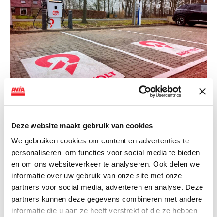
NIEUWS
AVIA VOLT en Fletcher Hotels starten
Deze website maakt gebruik van cookies
landelijke uitrol van DC-
We gebruiken cookies om content en advertenties te
snellaadinfrastructuur
personaliseren, om functies voor social media te bieden
en om ons websiteverkeer te analyseren. Ook delen we
AVIA VOLT en Fletcher Hotels starten landelijke uitrol
informatie over uw gebruik van onze site met onze
van DC-snellaadinfrastructuur AVIA VOLT en...
partners voor social media, adverteren en analyse. Deze
Lees verder
partners kunnen deze gegevens combineren met andere
informatie die u aan ze heeft verstrekt of die ze hebben