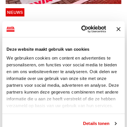
NIEUWS
AVIA VOLT en Fletcher Hotels starten
landelijke uitrol van DC-
snellaadinfrastructuur
Deze website maakt gebruik van cookies
AVIA VOLT en Fletcher Hotels starten landelijke uitrol
We gebruiken cookies om content en advertenties te
van DC-snellaadinfrastructuur AVIA VOLT en...
personaliseren, om functies voor social media te bieden
Lees verder
en om ons websiteverkeer te analyseren. Ook delen we
informatie over uw gebruik van onze site met onze
partners voor social media, adverteren en analyse. Deze
partners kunnen deze gegevens combineren met andere
informatie die u aan ze heeft verstrekt of die ze hebben
verzameld op basis van uw gebruik van hun services.
Details tonen