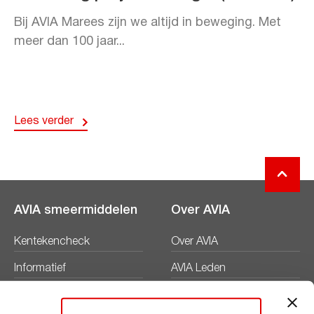
Bij AVIA Marees zijn we altijd in beweging. Met
meer dan 100 jaar...
Lees verder
AVIA smeermiddelen
Over AVIA
Kentekencheck
Over AVIA
Informatief
AVIA Leden
Productbladen
Nieuws