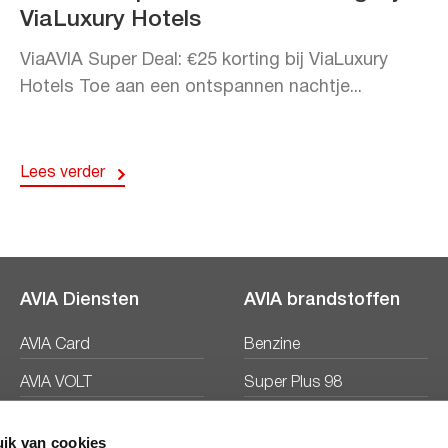
ViaLuxury Hotels
ViaAVIA Super Deal: €25 korting bij ViaLuxury
Hotels Toe aan een ontspannen nachtje...
Lees verder
AVIA Diensten
AVIA brandstoffen
AVIA Card
Benzine
AVIA VOLT
Super Plus 98
AVIA Energie
Diesel
ik van cookies