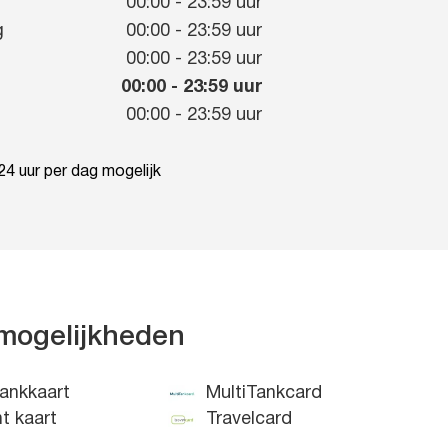
g
00:00
-
23:59
uur
g
00:00
-
23:59
uur
00:00
-
23:59
uur
00:00
-
23:59
uur
00:00
-
23:59
uur
4 uur per dag mogelijk
mogelijkheden
ankkaart
MultiTankcard
nt kaart
Travelcard