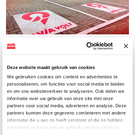
NIEUWS
AVIA VOLT en Fletcher Hotels starten
landelijke uitrol van DC-
Deze website maakt gebruik van cookies
snellaadinfrastructuur
We gebruiken cookies om content en advertenties te
personaliseren, om functies voor social media te bieden
AVIA VOLT en Fletcher Hotels starten landelijke uitrol
en om ons websiteverkeer te analyseren. Ook delen we
van DC-snellaadinfrastructuur AVIA VOLT en...
informatie over uw gebruik van onze site met onze
Lees verder
partners voor social media, adverteren en analyse. Deze
partners kunnen deze gegevens combineren met andere
informatie die u aan ze heeft verstrekt of die ze hebben
verzameld op basis van uw gebruik van hun services.