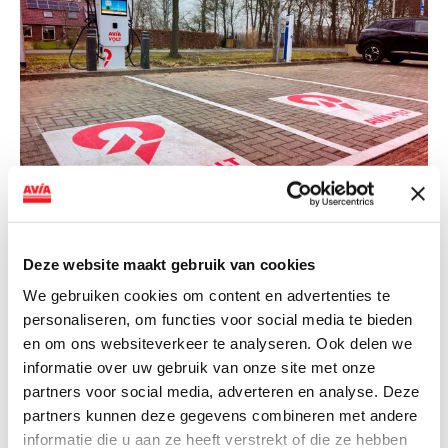
NIEUWS
Deze website maakt gebruik van cookies
AVIA VOLT en Fletcher Hotels starten
landelijke uitrol van DC-
We gebruiken cookies om content en advertenties te
personaliseren, om functies voor social media te bieden
snellaadinfrastructuur
en om ons websiteverkeer te analyseren. Ook delen we
AVIA VOLT en Fletcher Hotels starten landelijke uitrol
informatie over uw gebruik van onze site met onze
van DC-snellaadinfrastructuur AVIA VOLT en...
partners voor social media, adverteren en analyse. Deze
partners kunnen deze gegevens combineren met andere
Lees verder
informatie die u aan ze heeft verstrekt of die ze hebben