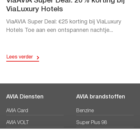
ViaAVIA Super Deal: 20% korting bij
ViaLuxury Hotels
ViaAVIA Super Deal: €25 korting bij ViaLuxury
Hotels Toe aan een ontspannen nachtje...
Lees verder
AVIA Diensten
AVIA brandstoffen
AVIA Card
Benzine
AVIA VOLT
Super Plus 98
AVIA Energie
Diesel