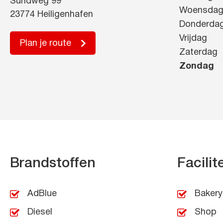
Sundweg 99
Woensda
23774 Heiligenhafen
Donderda
Vrijdag
Plan je route
Zaterdag
Zondag
Brandstoffen
Facilit
AdBlue
Bakery
Diesel
Shop