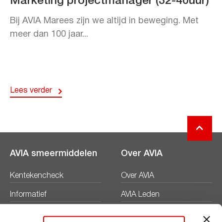
Marketing projectmanager (32-40uur)
Bij AVIA Marees zijn we altijd in beweging. Met
meer dan 100 jaar...
Lees verder
AVIA smeermiddelen
Over AVIA
Kentekencheck
Over AVIA
Informatief
AVIA Leden
Productbladen
Nieuws