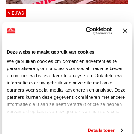
NIEUWS
AVIA VOLT en Fletcher Hotels starten
landelijke uitrol van DC-
snellaadinfrastructuur
Deze website maakt gebruik van cookies
AVIA VOLT en Fletcher Hotels starten landelijke uitrol
We gebruiken cookies om content en advertenties te
van DC-snellaadinfrastructuur AVIA VOLT en...
personaliseren, om functies voor social media te bieden
Lees verder
en om ons websiteverkeer te analyseren. Ook delen we
informatie over uw gebruik van onze site met onze
partners voor social media, adverteren en analyse. Deze
partners kunnen deze gegevens combineren met andere
informatie die u aan ze heeft verstrekt of die ze hebben
verzameld op basis van uw gebruik van hun services.
Details tonen