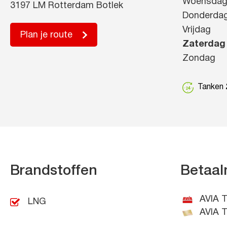
Woensda
3197 LM Rotterdam Botlek
Donderda
Vrijdag
Plan je route
Zaterdag
Zondag
Tanken 2
Brandstoffen
Betaal
AVIA T
LNG
AVIA T