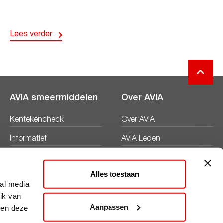
Lees verder
AVIA smeermiddelen
Over AVIA
Kentekencheck
Over AVIA
Informatief
AVIA Leden
Productbladen
Nieuws
Alles toestaan
Veiligheidsbladen
Duurzaamheid
ial media
ik van
Werken bij
Aanpassen
nen deze
Word AVIA ondernemer