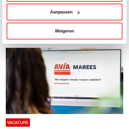
ViaLuxury Hotels
Aanpassen
ViaAVIA Super Deal: €25 korting bij ViaLuxury Hotels
Toe aan een ontspannen nachtje...
Weigeren
Lees verder
VACATURE