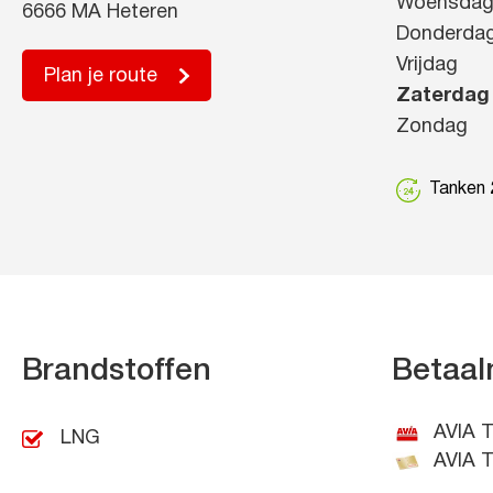
Woensda
6666 MA Heteren
Donderda
Vrijdag
Plan je route
Zaterdag
Zondag
Tanken 2
Brandstoffen
Betaal
AVIA T
LNG
AVIA T