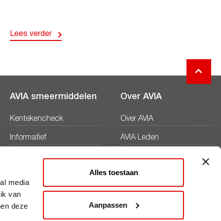
Lees verder
AVIA smeermiddelen
Over AVIA
Kentekencheck
Over AVIA
Informatief
AVIA Leden
Productbladen
Nieuws
Alles toestaan
Veiligheidsbladen
Duurzaamheid
ial media
ik van
Werken bij
Aanpassen
nen deze
Word AVIA ondernemer