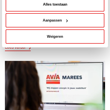
Alles toestaan
ACTIE
ViaAVIA Super Deal: 20% korting bij
Aanpassen
ViaLuxury Hotels
ViaAVIA Super Deal: €25 korting bij ViaLuxury Hotels
Weigeren
Toe aan een ontspannen nachtje...
Lees verder