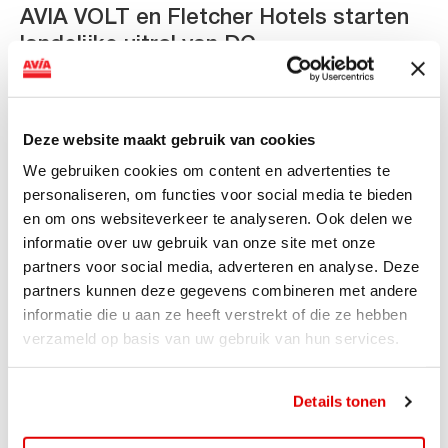
AVIA VOLT en Fletcher Hotels starten
landelijke uitrol van DC-
snellaadinfrastructuur
AVIA VOLT en Fletcher Hotels starten landelijke uitrol
van DC-snellaadinfrastructuur AVIA VOLT en...
Deze website maakt gebruik van cookies
Lees verder
We gebruiken cookies om content en advertenties te
personaliseren, om functies voor social media te bieden
en om ons websiteverkeer te analyseren. Ook delen we
informatie over uw gebruik van onze site met onze
partners voor social media, adverteren en analyse. Deze
partners kunnen deze gegevens combineren met andere
informatie die u aan ze heeft verstrekt of die ze hebben
verzameld op basis van uw gebruik van hun services.
Details tonen