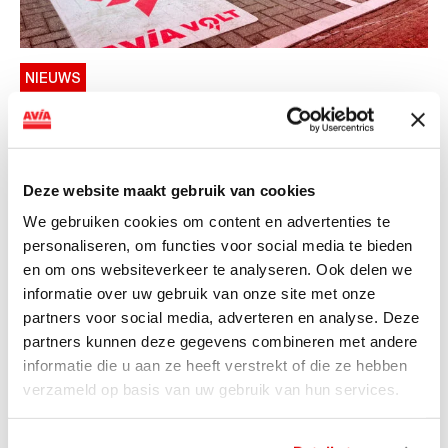
NIEUWS
AVIA VOLT en Fletcher Hotels starten
landelijke uitrol van DC-
snellaadinfrastructuur
Deze website maakt gebruik van cookies
AVIA VOLT en Fletcher Hotels starten landelijke uitrol
We gebruiken cookies om content en advertenties te
van DC-snellaadinfrastructuur AVIA VOLT en...
personaliseren, om functies voor social media te bieden
Lees verder
en om ons websiteverkeer te analyseren. Ook delen we
informatie over uw gebruik van onze site met onze
partners voor social media, adverteren en analyse. Deze
partners kunnen deze gegevens combineren met andere
informatie die u aan ze heeft verstrekt of die ze hebben
verzameld op basis van uw gebruik van hun services.