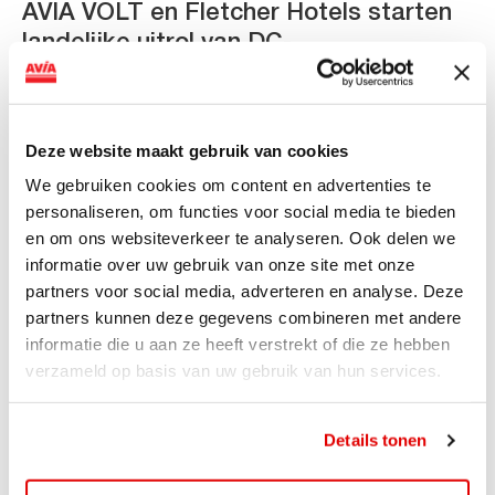
AVIA VOLT en Fletcher Hotels starten
landelijke uitrol van DC-
snellaadinfrastructuur
AVIA VOLT en Fletcher Hotels starten landelijke uitrol
van DC-snellaadinfrastructuur AVIA VOLT en...
Deze website maakt gebruik van cookies
Lees verder
We gebruiken cookies om content en advertenties te
personaliseren, om functies voor social media te bieden
en om ons websiteverkeer te analyseren. Ook delen we
informatie over uw gebruik van onze site met onze
partners voor social media, adverteren en analyse. Deze
partners kunnen deze gegevens combineren met andere
informatie die u aan ze heeft verstrekt of die ze hebben
verzameld op basis van uw gebruik van hun services.
Details tonen