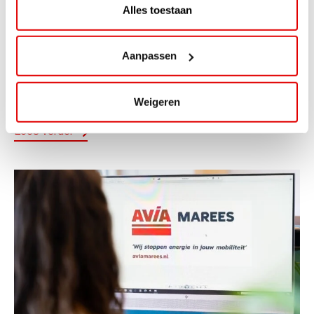
Alles toestaan
ACTIE
ViaAVIA Super Deal: 20% korting bij
Aanpassen
ViaLuxury Hotels
ViaAVIA Super Deal: €25 korting bij ViaLuxury Hotels
Weigeren
Toe aan een ontspannen nachtje...
Lees verder