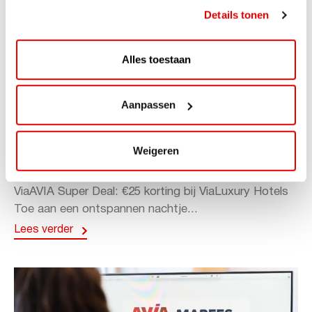
Details tonen
Alles toestaan
Aanpassen
ACTIE
ViaAVIA Super Deal: 20% korting bij
Weigeren
ViaLuxury Hotels
ViaAVIA Super Deal: €25 korting bij ViaLuxury Hotels
Toe aan een ontspannen nachtje...
Lees verder