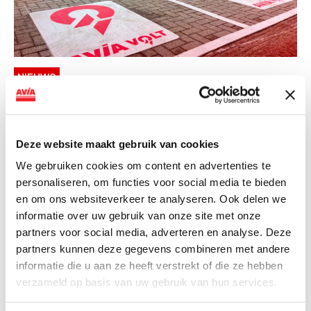
NIEUWS
AVIA VOLT en Fletcher Hotels starten
landelijke uitrol van DC-
snellaadinfrastructuur
Deze website maakt gebruik van cookies
We gebruiken cookies om content en advertenties te
AVIA VOLT en Fletcher Hotels starten landelijke uitrol
personaliseren, om functies voor social media te bieden
van DC-snellaadinfrastructuur AVIA VOLT en...
en om ons websiteverkeer te analyseren. Ook delen we
Lees verder
informatie over uw gebruik van onze site met onze
partners voor social media, adverteren en analyse. Deze
partners kunnen deze gegevens combineren met andere
informatie die u aan ze heeft verstrekt of die ze hebben
verzameld op basis van uw gebruik van hun services.