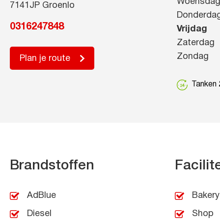
Woensda
7141JP Groenlo
Donderda
0316247848
Vrijdag
Zaterdag
Zondag
Plan je route
Tanken 2
Brandstoffen
Facilit
AdBlue
Bakery
Diesel
Shop