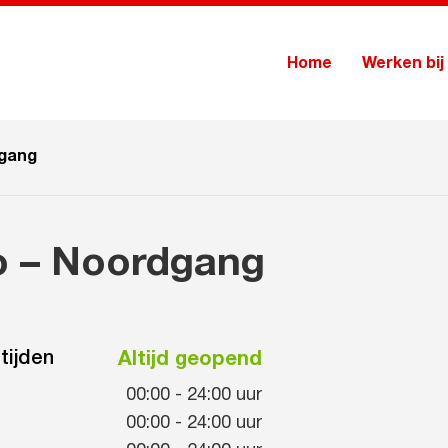
Home
Werken bij
dgang
o – Noordgang
tijden
Altijd geopend
00:00
-
24:00
uur
00:00
-
24:00
uur