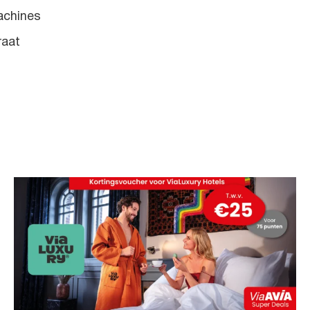
chines
raat