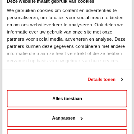
Deze website maakt gebruik van cookies
We gebruiken cookies om content en advertenties te
personaliseren, om functies voor social media te bieden
en om ons websiteverkeer te analyseren. Ook delen we
informatie over uw gebruik van onze site met onze
partners voor social media, adverteren en analyse. Deze
partners kunnen deze gegevens combineren met andere
informatie die u aan ze heeft verstrekt of die ze hebben
verzameld op basis van uw gebruik van hun services.
ACTIE
ViaAVIA Super Deal: 20% korting bij
Details tonen
ViaLuxury Hotels
ViaAVIA Super Deal: €25 korting bij ViaLuxury Hotels
Alles toestaan
Toe aan een ontspannen nachtje...
Lees verder
Aanpassen