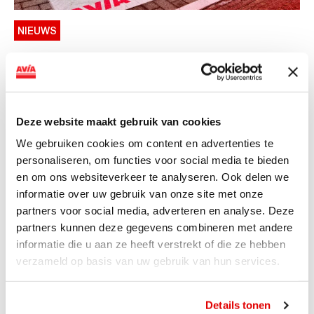
NIEUWS
AVIA VOLT en Fletcher Hotels starten
landelijke uitrol van DC-
snellaadinfrastructuur
Deze website maakt gebruik van cookies
AVIA VOLT en Fletcher Hotels starten landelijke uitrol
We gebruiken cookies om content en advertenties te
van DC-snellaadinfrastructuur AVIA VOLT en...
personaliseren, om functies voor social media te bieden
Lees verder
en om ons websiteverkeer te analyseren. Ook delen we
informatie over uw gebruik van onze site met onze
partners voor social media, adverteren en analyse. Deze
partners kunnen deze gegevens combineren met andere
informatie die u aan ze heeft verstrekt of die ze hebben
verzameld op basis van uw gebruik van hun services.
Details tonen