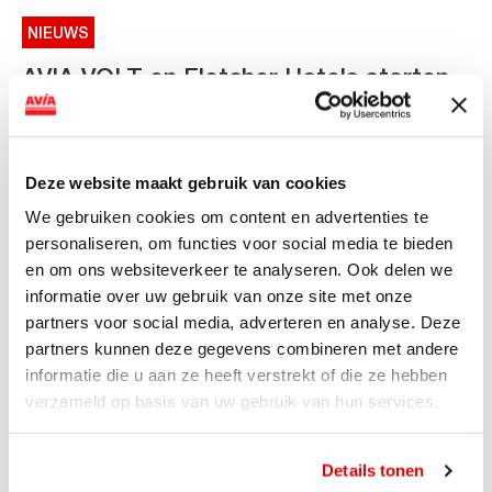
NIEUWS
AVIA VOLT en Fletcher Hotels starten
landelijke uitrol van DC-
snellaadinfrastructuur
Deze website maakt gebruik van cookies
AVIA VOLT en Fletcher Hotels starten landelijke uitrol
van DC-snellaadinfrastructuur AVIA VOLT en...
We gebruiken cookies om content en advertenties te
Lees verder
personaliseren, om functies voor social media te bieden
en om ons websiteverkeer te analyseren. Ook delen we
informatie over uw gebruik van onze site met onze
partners voor social media, adverteren en analyse. Deze
partners kunnen deze gegevens combineren met andere
informatie die u aan ze heeft verstrekt of die ze hebben
verzameld op basis van uw gebruik van hun services.
Details tonen