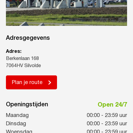
Adresgegevens
Adres:
Berkenlaan 168
7064HV Silvolde
Plan je route
Openingstijden
Open 24/7
Maandag
00:00
-
23:59
uur
Dinsdag
00:00
-
23:59
uur
Woensdag
00:00
-
23:59
uur