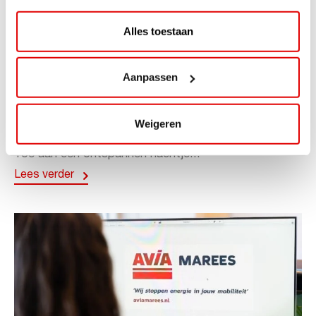
Alles toestaan
ACTIE
Aanpassen
ViaAVIA Super Deal: 20% korting bij
ViaLuxury Hotels
Weigeren
ViaAVIA Super Deal: €25 korting bij ViaLuxury Hotels
Toe aan een ontspannen nachtje...
Lees verder