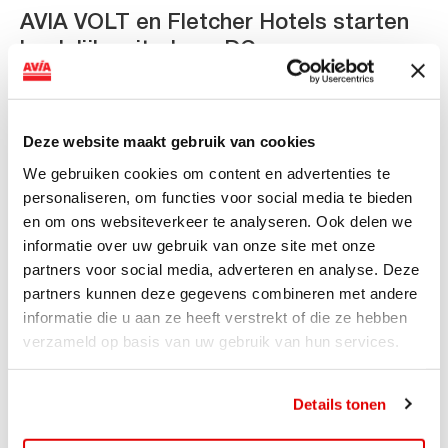
AVIA VOLT en Fletcher Hotels starten
landelijke uitrol van DC-
snellaadinfrastructuur
AVIA VOLT en Fletcher Hotels starten landelijke uitrol
Deze website maakt gebruik van cookies
van DC-snellaadinfrastructuur AVIA VOLT en...
Lees verder
We gebruiken cookies om content en advertenties te
personaliseren, om functies voor social media te bieden
en om ons websiteverkeer te analyseren. Ook delen we
informatie over uw gebruik van onze site met onze
partners voor social media, adverteren en analyse. Deze
partners kunnen deze gegevens combineren met andere
informatie die u aan ze heeft verstrekt of die ze hebben
verzameld op basis van uw gebruik van hun services.
Details tonen