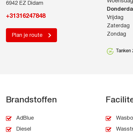
Woensda
6942 EZ Didam
Donderd
+31316247848
Vrijdag
Zaterdag
Zondag
Plan je route
Tanken 2
Brandstoffen
Facilit
AdBlue
Wasbo
Diesel
Wasst