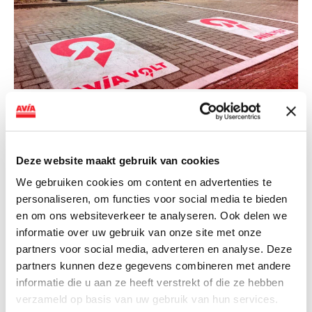
NIEUWS
AVIA VOLT en Fletcher Hotels starten
landelijke uitrol van DC-
Deze website maakt gebruik van cookies
snellaadinfrastructuur
We gebruiken cookies om content en advertenties te
personaliseren, om functies voor social media te bieden
AVIA VOLT en Fletcher Hotels starten landelijke uitrol
en om ons websiteverkeer te analyseren. Ook delen we
van DC-snellaadinfrastructuur AVIA VOLT en...
informatie over uw gebruik van onze site met onze
Lees verder
partners voor social media, adverteren en analyse. Deze
partners kunnen deze gegevens combineren met andere
informatie die u aan ze heeft verstrekt of die ze hebben
verzameld op basis van uw gebruik van hun services.