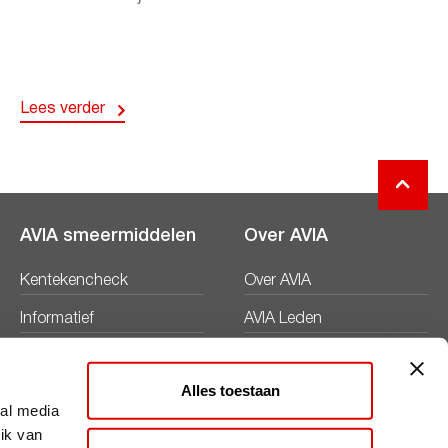
Lees verder
AVIA smeermiddelen
Over AVIA
Kentekencheck
Over AVIA
Informatief
AVIA Leden
Productbladen
Nieuws
Alles toestaan
Veiligheidsbladen
Duurzaamheid
ial media
ik van
Werken bij