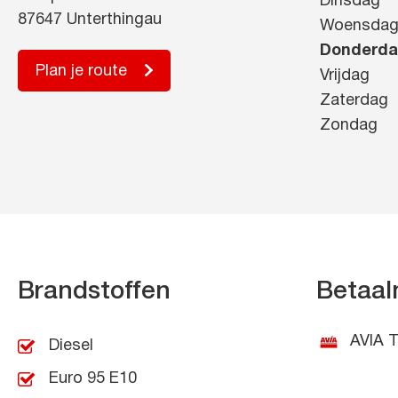
Dinsdag
87647 Unterthingau
Woensda
Donderd
Plan je route
Vrijdag
Zaterdag
Zondag
Brandstoffen
Betaal
AVIA T
Diesel
Euro 95 E10