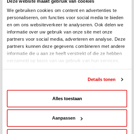
Deze website maakt gebruik van cookies
We gebruiken cookies om content en advertenties te
personaliseren, om functies voor social media te bieden
en om ons websiteverkeer te analyseren. Ook delen we
informatie over uw gebruik van onze site met onze
partners voor social media, adverteren en analyse. Deze
partners kunnen deze gegevens combineren met andere
informatie die u aan ze heeft verstrekt of die ze hebben
verzameld op basis van uw gebruik van hun services.
ACTIE
ViaAVIA Super Deal: 20% korting bij
Details tonen
ViaLuxury Hotels
ViaAVIA Super Deal: €25 korting bij ViaLuxury Hotels
Alles toestaan
Toe aan een ontspannen nachtje...
Lees verder
Aanpassen