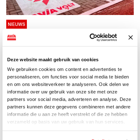
NIEUWS
AVIA VOLT en Fletcher Hotels starten
landelijke uitrol van DC-
snellaadinfrastructuur
Deze website maakt gebruik van cookies
AVIA VOLT en Fletcher Hotels starten landelijke uitrol
We gebruiken cookies om content en advertenties te
van DC-snellaadinfrastructuur AVIA VOLT en...
personaliseren, om functies voor social media te bieden
Lees verder
en om ons websiteverkeer te analyseren. Ook delen we
informatie over uw gebruik van onze site met onze
partners voor social media, adverteren en analyse. Deze
partners kunnen deze gegevens combineren met andere
informatie die u aan ze heeft verstrekt of die ze hebben
verzameld op basis van uw gebruik van hun services.