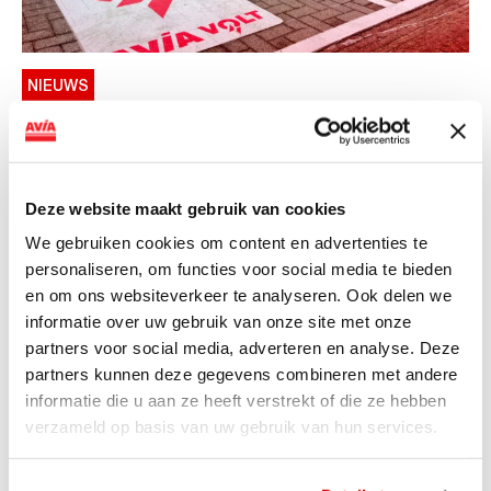
NIEUWS
AVIA VOLT en Fletcher Hotels starten
landelijke uitrol van DC-
snellaadinfrastructuur
Deze website maakt gebruik van cookies
AVIA VOLT en Fletcher Hotels starten landelijke uitrol
We gebruiken cookies om content en advertenties te
van DC-snellaadinfrastructuur AVIA VOLT en...
personaliseren, om functies voor social media te bieden
Lees verder
en om ons websiteverkeer te analyseren. Ook delen we
informatie over uw gebruik van onze site met onze
partners voor social media, adverteren en analyse. Deze
partners kunnen deze gegevens combineren met andere
informatie die u aan ze heeft verstrekt of die ze hebben
verzameld op basis van uw gebruik van hun services.