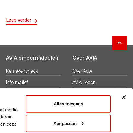
Lees verder
AVIA smeermiddelen
Over AVIA
Kentekencheck
Over AVIA
Informatief
AVIA Leden
Productbladen
Nieuws
Alles toestaan
Veiligheidsbladen
Duurzaamheid
ial media
ik van
Werken bij
Aanpassen
nen deze
Word AVIA ondernemer