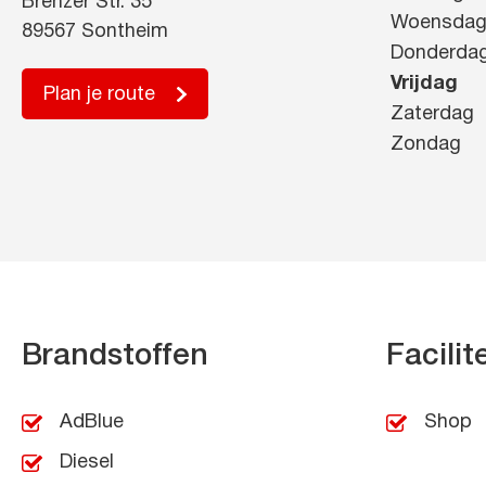
Brenzer Str. 35
Woensda
89567 Sontheim
Donderda
Vrijdag
Plan je route
Zaterdag
Zondag
Brandstoffen
Facilit
AdBlue
Shop
Diesel