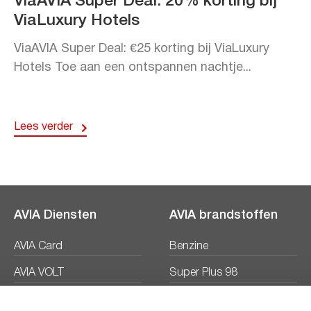
ViaAVIA Super Deal: 20% korting bij
ViaLuxury Hotels
ViaAVIA Super Deal: €25 korting bij ViaLuxury
Hotels Toe aan een ontspannen nachtje...
Lees verder
AVIA Diensten
AVIA brandstoffen
AVIA Card
Benzine
AVIA VOLT
Super Plus 98
AVIA Energie
Diesel