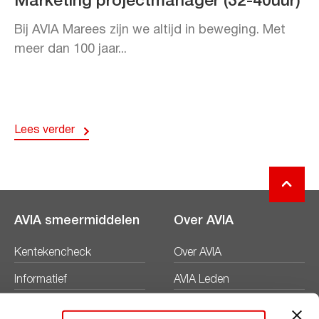
Marketing projectmanager (32-40uur)
Bij AVIA Marees zijn we altijd in beweging. Met
meer dan 100 jaar...
Lees verder
AVIA smeermiddelen
Over AVIA
Kentekencheck
Over AVIA
Informatief
AVIA Leden
Productbladen
Nieuws