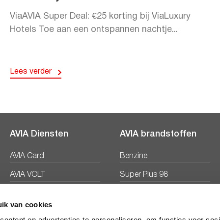
ViaAVIA Super Deal: €25 korting bij ViaLuxury
Hotels Toe aan een ontspannen nachtje...
Lees verder
AVIA Diensten
AVIA brandstoffen
AVIA Card
Benzine
AVIA VOLT
Super Plus 98
AVIA Energie
Diesel
ik van cookies
Ecosave
ontent en advertenties te personaliseren, om functies voor soc