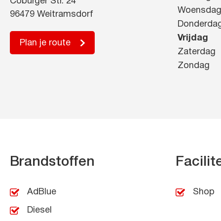
Coburger Str. 24
Woensda
96479 Weitramsdorf
Donderda
Vrijdag
Plan je route
Zaterdag
Zondag
Brandstoffen
Facilit
AdBlue
Shop
Diesel