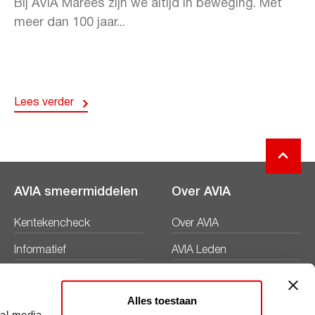
Bij AVIA Marees zijn we altijd in beweging. Met
meer dan 100 jaar...
Lees verder
AVIA smeermiddelen
Over AVIA
Kentekencheck
Over AVIA
Informatief
AVIA Leden
Productbladen
Nieuws
Alles toestaan
Veiligheidsbladen
Duurzaamheid
ial media