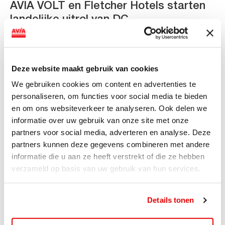
AVIA VOLT en Fletcher Hotels starten
landelijke uitrol van DC-
snellaadinfrastructuur
AVIA VOLT en Fletcher Hotels starten landelijke uitrol
van DC-snellaadinfrastructuur AVIA VOLT en...
Deze website maakt gebruik van cookies
Lees verder
We gebruiken cookies om content en advertenties te
personaliseren, om functies voor social media te bieden
en om ons websiteverkeer te analyseren. Ook delen we
informatie over uw gebruik van onze site met onze
partners voor social media, adverteren en analyse. Deze
partners kunnen deze gegevens combineren met andere
informatie die u aan ze heeft verstrekt of die ze hebben
verzameld op basis van uw gebruik van hun services.
Details tonen