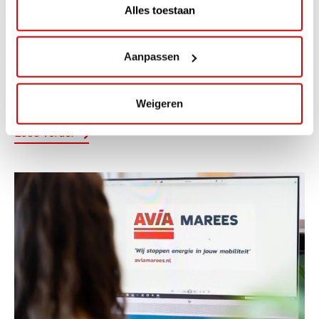
Alles toestaan
ACTIE
ViaAVIA Super Deal: 20% korting bij
Aanpassen
ViaLuxury Hotels
ViaAVIA Super Deal: €25 korting bij ViaLuxury Hotels
Weigeren
Toe aan een ontspannen nachtje...
Lees verder