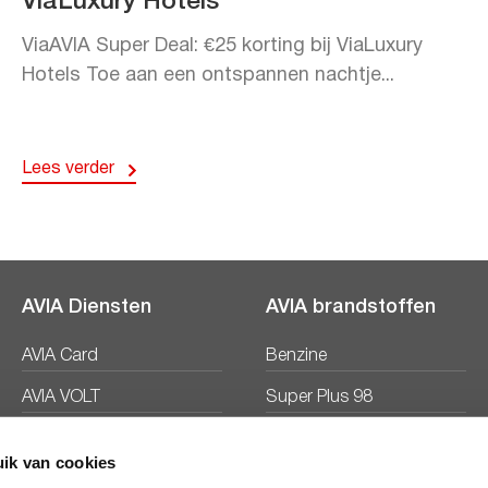
ViaLuxury Hotels
ViaAVIA Super Deal: €25 korting bij ViaLuxury
Hotels Toe aan een ontspannen nachtje...
Lees verder
AVIA Diensten
AVIA brandstoffen
AVIA Card
Benzine
AVIA VOLT
Super Plus 98
AVIA Energie
Diesel
ik van cookies
Ecosave