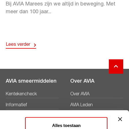
Bij AVIA Marees zijn we altijd in beweging. Met
meer dan 100 jaar...
Lees verder
AVIA smeermiddelen
Over AVIA
Kentekencheck
Over AVIA
Informatief
AVIA Leden
Productbladen
Nieuws
Alles toestaan
Veiligheidsbladen
Duurzaamheid