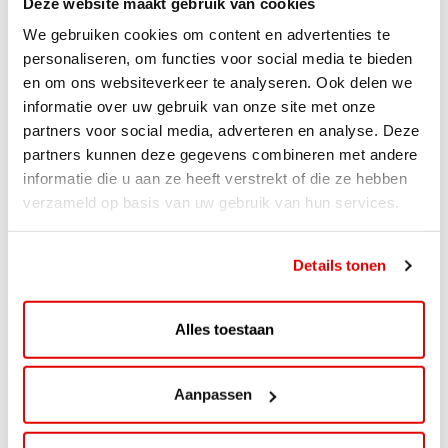
Deze website maakt gebruik van cookies
We gebruiken cookies om content en advertenties te
personaliseren, om functies voor social media te bieden
en om ons websiteverkeer te analyseren. Ook delen we
informatie over uw gebruik van onze site met onze
partners voor social media, adverteren en analyse. Deze
partners kunnen deze gegevens combineren met andere
informatie die u aan ze heeft verstrekt of die ze hebben
verzameld op basis van uw gebruik van hun services.
ACTIE
ViaAVIA Super Deal: 20% korting bij
Details tonen
ViaLuxury Hotels
ViaAVIA Super Deal: €25 korting bij ViaLuxury Hotels
Alles toestaan
Toe aan een ontspannen nachtje...
Lees verder
Aanpassen