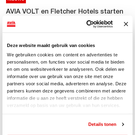
AVIA VOLT en Fletcher Hotels starten
landelijke uitrol van DC-
snellaadinfrastructuur
AVIA VOLT en Fletcher Hotels starten landelijke uitrol
Deze website maakt gebruik van cookies
van DC-snellaadinfrastructuur AVIA VOLT en...
We gebruiken cookies om content en advertenties te
Lees verder
personaliseren, om functies voor social media te bieden
en om ons websiteverkeer te analyseren. Ook delen we
informatie over uw gebruik van onze site met onze
partners voor social media, adverteren en analyse. Deze
partners kunnen deze gegevens combineren met andere
informatie die u aan ze heeft verstrekt of die ze hebben
verzameld op basis van uw gebruik van hun services.
Details tonen