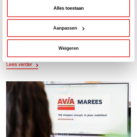
Alles toestaan
ACTIE
ViaAVIA Super Deal: 20% korting bij
Aanpassen
ViaLuxury Hotels
Weigeren
ViaAVIA Super Deal: €25 korting bij ViaLuxury Hotels
Toe aan een ontspannen nachtje...
Lees verder