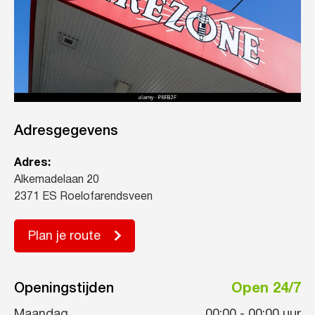
Adresgegevens
Adres:
Alkemadelaan 20
2371 ES Roelofarendsveen
Plan je route
Openingstijden
Open 24/7
Maandag
00:00
-
00:00
uur