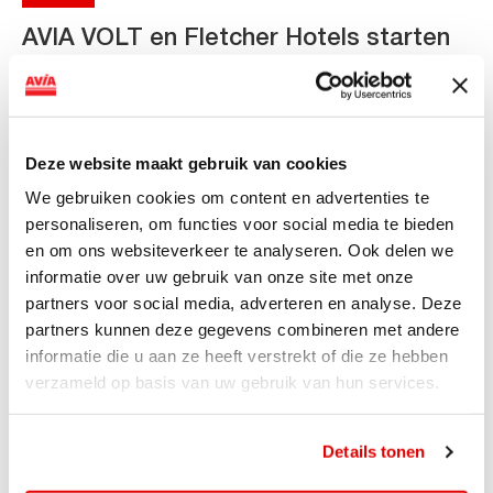
AVIA VOLT en Fletcher Hotels starten
landelijke uitrol van DC-
snellaadinfrastructuur
AVIA VOLT en Fletcher Hotels starten landelijke uitrol
Deze website maakt gebruik van cookies
van DC-snellaadinfrastructuur AVIA VOLT en...
We gebruiken cookies om content en advertenties te
Lees verder
personaliseren, om functies voor social media te bieden
en om ons websiteverkeer te analyseren. Ook delen we
informatie over uw gebruik van onze site met onze
partners voor social media, adverteren en analyse. Deze
partners kunnen deze gegevens combineren met andere
informatie die u aan ze heeft verstrekt of die ze hebben
verzameld op basis van uw gebruik van hun services.
Details tonen