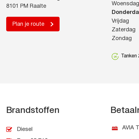
Woensda
8101 PM Raalte
Donderd
Vrijdag
Plan je route
Zaterdag
Zondag
Tanken 2
Brandstoffen
Betaal
AVIA T
Diesel