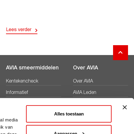
Lees verder
AVIA smeermiddelen
Over AVIA
Kentekencheck
Over AVIA
Informatief
AVIA Leden
Productbladen
Nieuws
Alles toestaan
Veiligheidsbladen
Duurzaamheid
ial media
ik van
Werken bij
Aanpassen