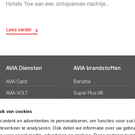
Hotels Toe aan een ontspannen nachtje...
Lees verder
AVIA Diensten
AVIA brandstoffen
AVIA Card
Benzine
AVIA VOLT
Super Plus 98
AVIA Energie
Diesel
ik van cookies
Ecosave
ontent en advertenties te personaliseren, om functies voor soc
teverkeer te analyseren. Ook delen we informatie over uw gebru