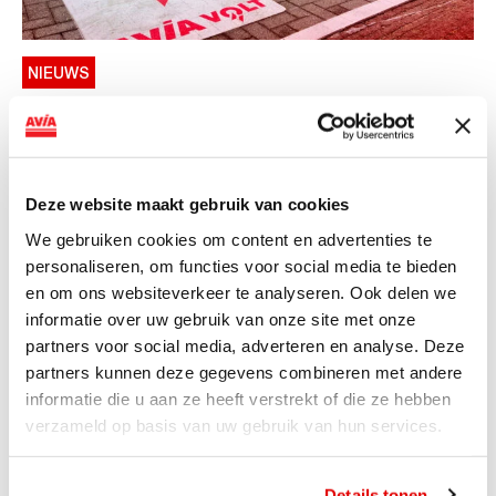
NIEUWS
AVIA VOLT en Fletcher Hotels starten
landelijke uitrol van DC-
snellaadinfrastructuur
Deze website maakt gebruik van cookies
AVIA VOLT en Fletcher Hotels starten landelijke uitrol
We gebruiken cookies om content en advertenties te
van DC-snellaadinfrastructuur AVIA VOLT en...
personaliseren, om functies voor social media te bieden
Lees verder
en om ons websiteverkeer te analyseren. Ook delen we
informatie over uw gebruik van onze site met onze
partners voor social media, adverteren en analyse. Deze
partners kunnen deze gegevens combineren met andere
informatie die u aan ze heeft verstrekt of die ze hebben
verzameld op basis van uw gebruik van hun services.
Details tonen