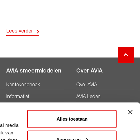
Lees verder
AVIA smeermiddelen
Over AVIA
Kentekencheck
Over AVIA
Informatief
AVIA Leden
Productbladen
Nieuws
Alles toestaan
Veiligheidsbladen
Duurzaamheid
ial media
ik van
Werken bij
Aanpassen