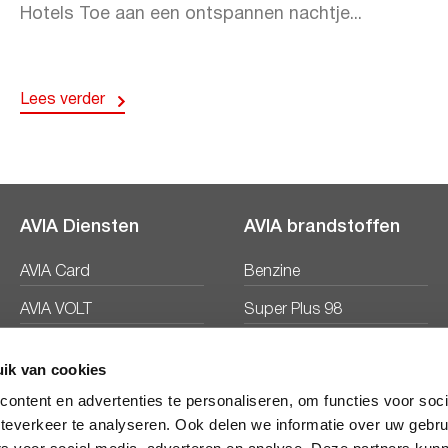
Hotels Toe aan een ontspannen nachtje...
Lees verder
AVIA Diensten
AVIA brandstoffen
AVIA Card
Benzine
AVIA VOLT
Super Plus 98
AVIA Energie
Diesel
ik van cookies
Ecosave
ontent en advertenties te personaliseren, om functies voor soc
teverkeer te analyseren. Ook delen we informatie over uw gebru