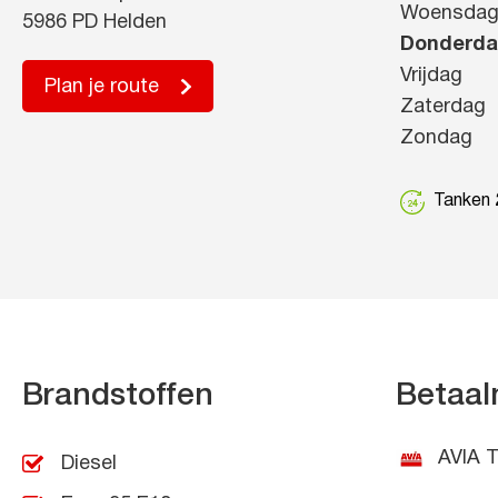
Woensda
5986 PD Helden
Donderd
Vrijdag
Plan je route
Zaterdag
Zondag
Tanken 2
Brandstoffen
Betaal
AVIA T
Diesel