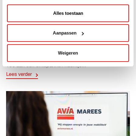
Alles toestaan
ACTIE
Aanpassen
ViaAVIA Super Deal: 20% korting bij
ViaLuxury Hotels
Weigeren
ViaAVIA Super Deal: €25 korting bij ViaLuxury Hotels
Toe aan een ontspannen nachtje...
Lees verder