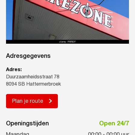
Adresgegevens
Adres:
Duurzaamheidsstraat 78
8094 SB Hattermerbroek
Plan je route
Openingstijden
Open 24/7
Maandag
00:00
-
00:00
uur