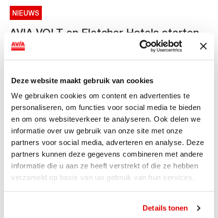
NIEUWS
AVIA VOLT en Fletcher Hotels starten
landelijke uitrol van DC-
snellaadinfrastructuur
AVIA VOLT en Fletcher Hotels starten landelijke uitrol
Deze website maakt gebruik van cookies
van DC-snellaadinfrastructuur AVIA VOLT en...
We gebruiken cookies om content en advertenties te
Lees verder
personaliseren, om functies voor social media te bieden
en om ons websiteverkeer te analyseren. Ook delen we
informatie over uw gebruik van onze site met onze
partners voor social media, adverteren en analyse. Deze
partners kunnen deze gegevens combineren met andere
informatie die u aan ze heeft verstrekt of die ze hebben
verzameld op basis van uw gebruik van hun services.
Details tonen