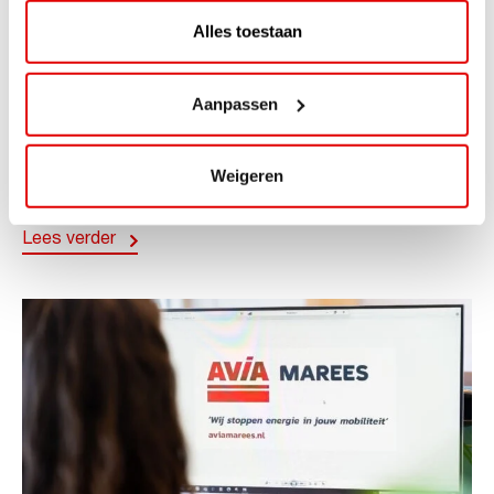
Alles toestaan
ACTIE
Aanpassen
ViaAVIA Super Deal: 20% korting bij
ViaLuxury Hotels
Weigeren
ViaAVIA Super Deal: €25 korting bij ViaLuxury Hotels
Toe aan een ontspannen nachtje...
Lees verder