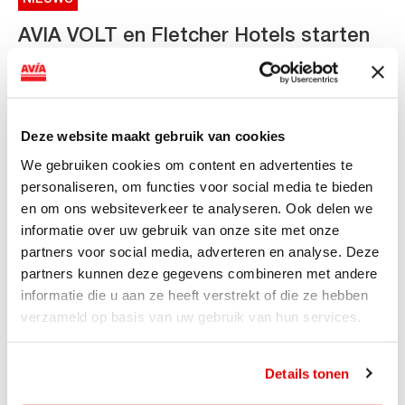
AVIA VOLT en Fletcher Hotels starten
landelijke uitrol van DC-
snellaadinfrastructuur
AVIA VOLT en Fletcher Hotels starten landelijke uitrol
Deze website maakt gebruik van cookies
van DC-snellaadinfrastructuur AVIA VOLT en...
We gebruiken cookies om content en advertenties te
Lees verder
personaliseren, om functies voor social media te bieden
en om ons websiteverkeer te analyseren. Ook delen we
informatie over uw gebruik van onze site met onze
partners voor social media, adverteren en analyse. Deze
partners kunnen deze gegevens combineren met andere
informatie die u aan ze heeft verstrekt of die ze hebben
verzameld op basis van uw gebruik van hun services.
Details tonen